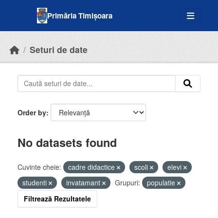
Skip to main content
Primăria Timișoara
Seturi de date
Order by
No datasets found
Cuvinte cheie:
cadre didactice
scoli
elevi
studenti
invatamant
Grupuri:
populatie
Filtrează Rezultatele