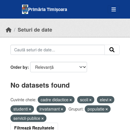
Skip to main content
Primăria Timișoara
Seturi de date
Order by
No datasets found
Cuvinte cheie:
cadre didactice
scoli
elevi
studenti
invatamant
Grupuri:
populatie
servicii-publice
Filtrează Rezultatele