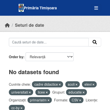
Skip to main content
Primăria Timișoara
Seturi de date
Order by
No datasets found
Cuvinte cheie:
cadre didactice
scoli
elevi
universitati
licee
Grupuri:
educatie
Organizații:
primariatm
Formate:
CSV
Licenţe:
cc-by