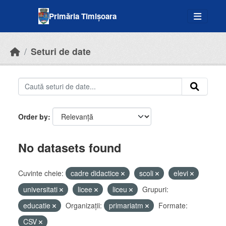
Skip to main content
Primăria Timișoara
Seturi de date
Order by
No datasets found
Cuvinte cheie:
cadre didactice
scoli
elevi
universitati
licee
liceu
Grupuri:
educatie
Organizații:
primariatm
Formate:
CSV