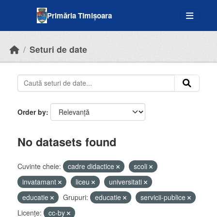
Skip to main content
Primăria Timișoara
Seturi de date
Order by
No datasets found
Cuvinte cheie:
cadre didactice
scoli
invatamant
liceu
universitati
educatie
Grupuri:
educatie
servicii-publice
Licenţe:
cc-by