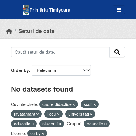
Skip to main content
Primăria Timișoara
Seturi de date
Order by
No datasets found
Cuvinte cheie:
cadre didactice
scoli
invatamant
liceu
universitati
educatie
studenti
Grupuri:
educatie
Licenţe:
cc-by