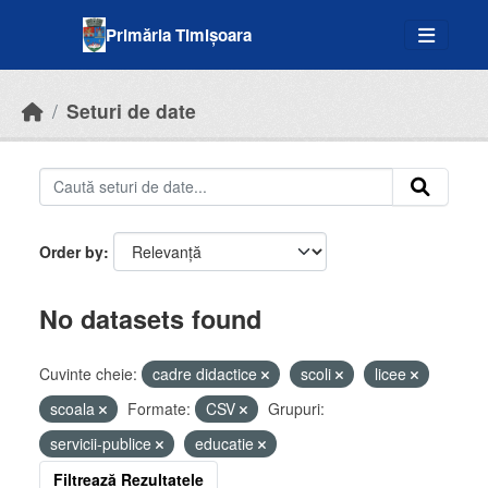
Skip to main content
Primăria Timișoara
Seturi de date
Order by
No datasets found
Cuvinte cheie:
cadre didactice
scoli
licee
scoala
Formate:
CSV
Grupuri:
servicii-publice
educatie
Filtrează Rezultatele