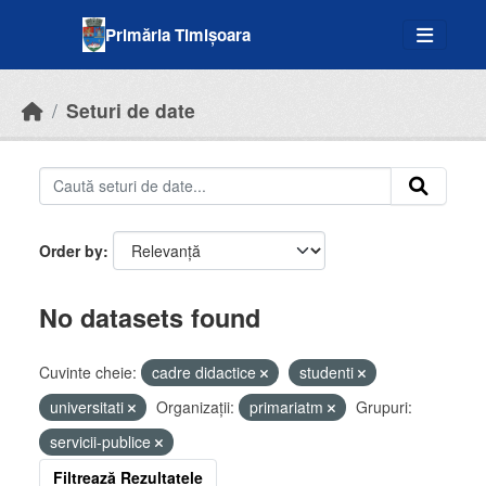
Skip to main content
Primăria Timișoara
Seturi de date
Order by
No datasets found
Cuvinte cheie:
cadre didactice
studenti
universitati
Organizații:
primariatm
Grupuri:
servicii-publice
Filtrează Rezultatele