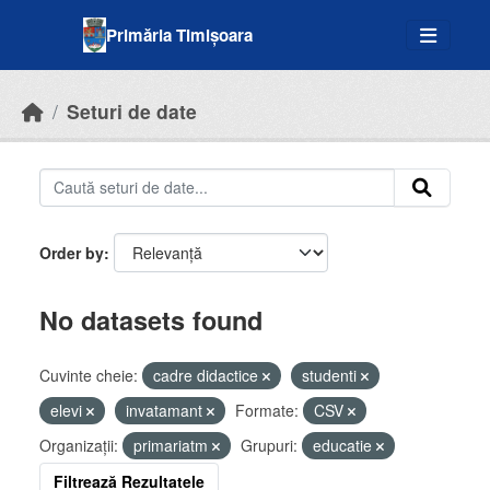
Skip to main content
Primăria Timișoara
Seturi de date
Order by
No datasets found
Cuvinte cheie:
cadre didactice
studenti
elevi
invatamant
Formate:
CSV
Organizații:
primariatm
Grupuri:
educatie
Filtrează Rezultatele