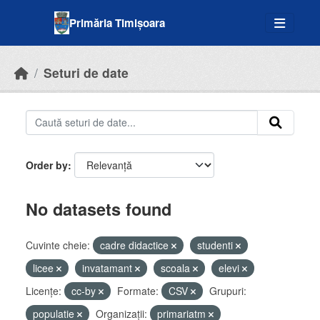
Skip to main content
Primăria Timișoara
Seturi de date
Order by
No datasets found
Cuvinte cheie:
cadre didactice
studenti
licee
invatamant
scoala
elevi
Licenţe:
cc-by
Formate:
CSV
Grupuri:
populatie
Organizații:
primariatm