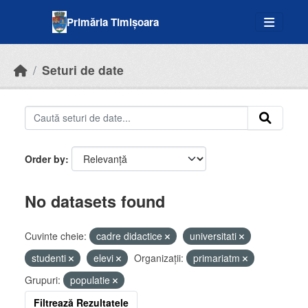
Skip to main content
Primăria Timișoara
Seturi de date
Order by
No datasets found
Cuvinte cheie:
cadre didactice
universitati
studenti
elevi
Organizații:
primariatm
Grupuri:
populatie
Filtrează Rezultatele