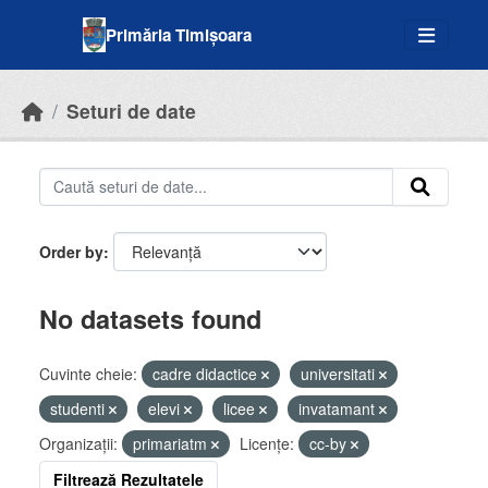
Skip to main content
Primăria Timișoara
Seturi de date
Order by
No datasets found
Cuvinte cheie:
cadre didactice
universitati
studenti
elevi
licee
invatamant
Organizații:
primariatm
Licenţe:
cc-by
Filtrează Rezultatele