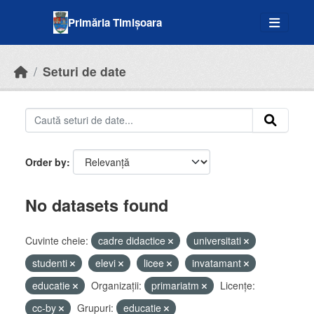
Skip to main content
Primăria Timișoara
Seturi de date
Order by
No datasets found
Cuvinte cheie:
cadre didactice
universitati
studenti
elevi
licee
invatamant
educatie
Organizații:
primariatm
Licenţe:
cc-by
Grupuri:
educatie