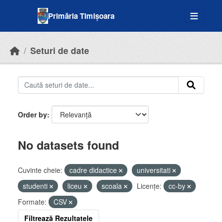
Skip to main content
Primăria Timișoara
Seturi de date
Order by
No datasets found
Cuvinte cheie:
cadre didactice
universitati
studenti
liceu
scoala
Licenţe:
cc-by
Formate:
CSV
Filtrează Rezultatele