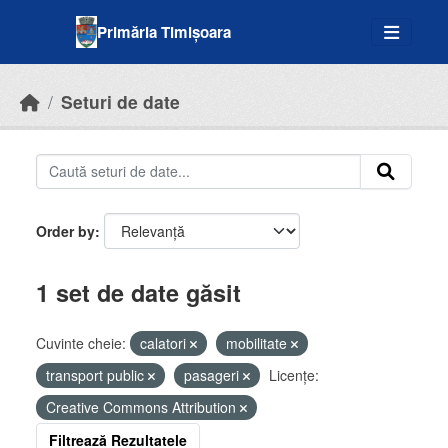
Skip to main content
Primăria Timișoara
Seturi de date
Order by
1 set de date găsit
Cuvinte cheie:
calatori
mobilitate
transport public
pasageri
Licenţe:
Creative Commons Attribution
Filtrează Rezultatele