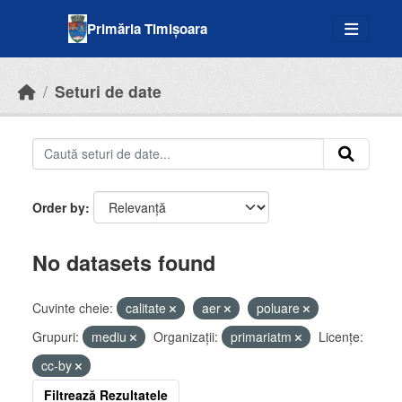
Skip to main content
Primăria Timișoara
Seturi de date
Order by
No datasets found
Cuvinte cheie:
calitate
aer
poluare
Grupuri:
mediu
Organizații:
primariatm
Licenţe:
cc-by
Filtrează Rezultatele