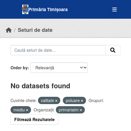
Skip to main content
Primăria Timișoara
Seturi de date
Order by
No datasets found
Cuvinte cheie:
calitate
poluare
Grupuri:
mediu
Organizații:
primariatm
Filtrează Rezultatele