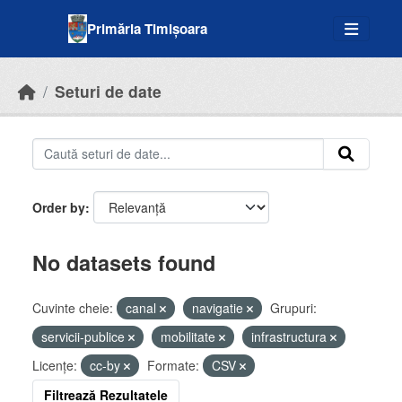
Skip to main content
Primăria Timișoara
Seturi de date
Order by
No datasets found
Cuvinte cheie:
canal
navigatie
Grupuri:
servicii-publice
mobilitate
infrastructura
Licenţe:
cc-by
Formate:
CSV
Filtrează Rezultatele