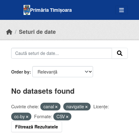
Skip to main content
Primăria Timișoara
Seturi de date
Order by
No datasets found
Cuvinte cheie:
canal
navigatie
Licenţe:
cc-by
Formate:
CSV
Filtrează Rezultatele