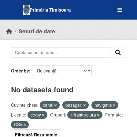
Skip to main content
Primăria Timișoara
Seturi de date
Order by
No datasets found
Cuvinte cheie:
canal
pasageri
navigatie
Licenţe:
cc-by
Grupuri:
infrastructura
Formate:
CSV
Filtrează Rezultatele