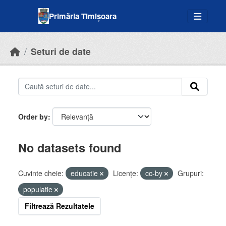
Skip to main content
Primăria Timișoara
Seturi de date
Order by
No datasets found
Cuvinte cheie:
educatie
Licenţe:
cc-by
Grupuri:
populatie
Filtrează Rezultatele