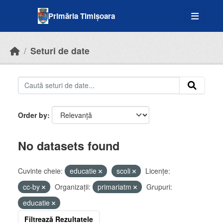
Skip to main content
Primăria Timișoara
Seturi de date
Order by
No datasets found
Cuvinte cheie:
educatie
scoli
Licenţe:
cc-by
Organizații:
primariatm
Grupuri:
educatie
Filtrează Rezultatele