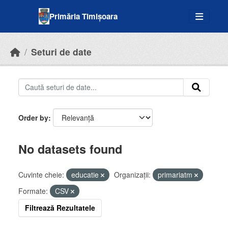
Skip to main content
Primăria Timișoara
Seturi de date
Order by
No datasets found
Cuvinte cheie:
educatie
Organizații:
primariatm
Formate:
CSV
Filtrează Rezultatele