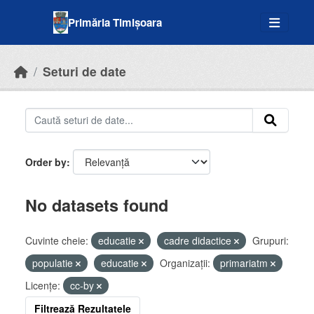
Skip to main content
Primăria Timișoara
Seturi de date
Order by
No datasets found
Cuvinte cheie:
educatie
cadre didactice
Grupuri:
populatie
educatie
Organizații:
primariatm
Licenţe:
cc-by
Filtrează Rezultatele