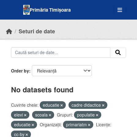
Skip to main content
Primăria Timișoara
Seturi de date
Order by
No datasets found
Cuvinte cheie:
educatie
cadre didactice
elevi
scoala
Grupuri:
populatie
educatie
Organizații:
primariatm
Licenţe:
cc-by