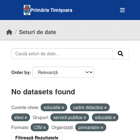
Skip to main content
Primăria Timișoara
Seturi de date
Order by
No datasets found
Cuvinte cheie:
educatie
cadre didactice
elevi
Grupuri:
servicii-publice
educatie
Formate:
CSV
Organizații:
primariatm
Filtrează Rezultatele