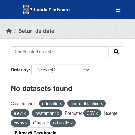
Skip to main content
Primăria Timișoara
Seturi de date
Order by
No datasets found
Cuvinte cheie:
educatie
cadre didactice
elevi
invatamant
Formate:
CSV
Licenţe:
cc-by
Grupuri:
educatie
Filtrează Rezultatele