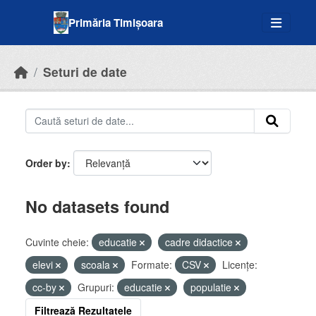
Skip to main content
Primăria Timișoara
Seturi de date
Order by
No datasets found
Cuvinte cheie:
educatie
cadre didactice
elevi
scoala
Formate:
CSV
Licenţe:
cc-by
Grupuri:
educatie
populatie
Filtrează Rezultatele