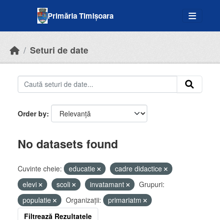
Skip to main content
Primăria Timișoara
Seturi de date
Order by
No datasets found
Cuvinte cheie:
educatie
cadre didactice
elevi
scoli
invatamant
Grupuri:
populatie
Organizații:
primariatm
Filtrează Rezultatele