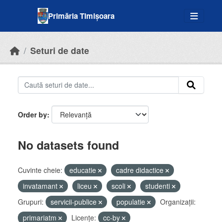
Skip to main content
Primăria Timișoara
Seturi de date
Order by
No datasets found
Cuvinte cheie:
educatie
cadre didactice
invatamant
liceu
scoli
studenti
Grupuri:
servicii-publice
populatie
Organizații:
primariatm
Licenţe:
cc-by