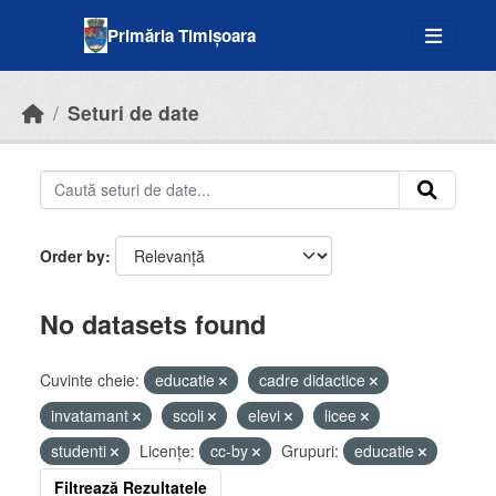
Skip to main content
Primăria Timișoara
Seturi de date
Order by
No datasets found
Cuvinte cheie:
educatie
cadre didactice
invatamant
scoli
elevi
licee
studenti
Licenţe:
cc-by
Grupuri:
educatie
Filtrează Rezultatele