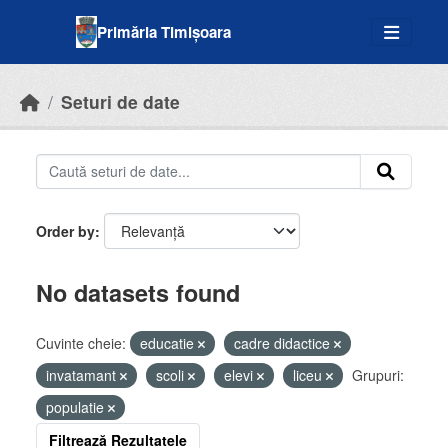
Skip to main content
Primăria Timișoara
Seturi de date
Order by
No datasets found
Cuvinte cheie:
educatie
cadre didactice
invatamant
scoli
elevi
liceu
Grupuri:
populatie
Filtrează Rezultatele