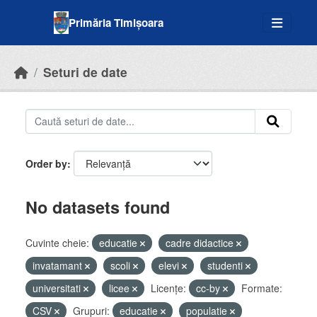
Skip to main content
Primăria Timișoara
Seturi de date
Order by
No datasets found
Cuvinte cheie:
educatie
cadre didactice
invatamant
scoli
elevi
studenti
universitati
licee
Licenţe:
cc-by
Formate:
CSV
Grupuri:
educatie
populatie