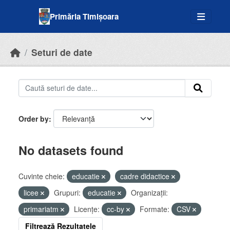
Skip to main content
Primăria Timișoara
Seturi de date
Order by
No datasets found
Cuvinte cheie:
educatie
cadre didactice
licee
Grupuri:
educatie
Organizații:
primariatm
Licenţe:
cc-by
Formate:
CSV
Filtrează Rezultatele