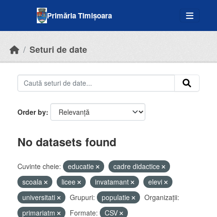
Skip to main content
Primăria Timișoara
Seturi de date
Order by
No datasets found
Cuvinte cheie:
educatie
cadre didactice
scoala
licee
invatamant
elevi
universitati
Grupuri:
populatie
Organizații:
primariatm
Formate:
CSV