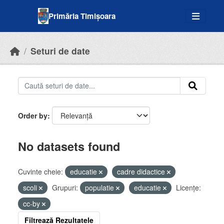
Skip to main content
Primăria Timișoara
Seturi de date
Order by
No datasets found
Cuvinte cheie:
educatie
cadre didactice
scoli
Grupuri:
populatie
educatie
Licenţe:
cc-by
Filtrează Rezultatele