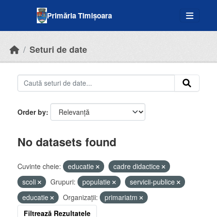
Skip to main content
Primăria Timișoara
Seturi de date
Order by
No datasets found
Cuvinte cheie:
educatie
cadre didactice
scoli
Grupuri:
populatie
servicii-publice
educatie
Organizații:
primariatm
Filtrează Rezultatele