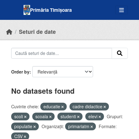
Skip to main content
Primăria Timișoara
Seturi de date
Order by
No datasets found
Cuvinte cheie:
educatie
cadre didactice
scoli
scoala
studenti
elevi
Grupuri:
populatie
Organizații:
primariatm
Formate:
CSV