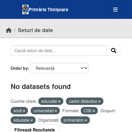
Skip to main content
Primăria Timișoara
Seturi de date
Order by
No datasets found
Cuvinte cheie:
educatie
cadre didactice
scoli
universitati
Formate:
CSV
Grupuri:
educatie
Organizații:
primariatm
Filtrează Rezultatele