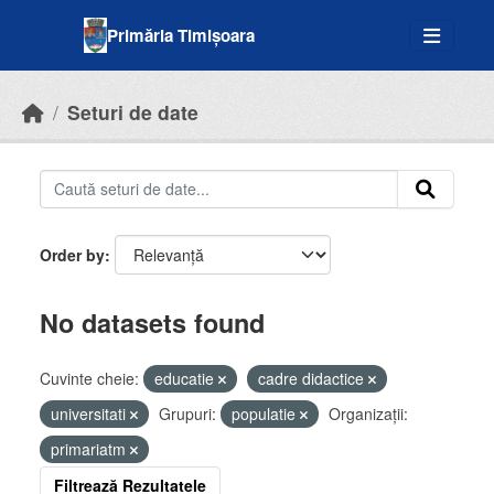
Skip to main content
Primăria Timișoara
Seturi de date
Order by
No datasets found
Cuvinte cheie:
educatie
cadre didactice
universitati
Grupuri:
populatie
Organizații:
primariatm
Filtrează Rezultatele