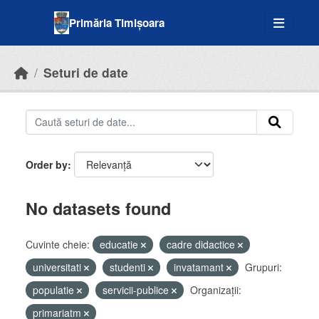
Skip to main content
Primăria Timișoara
Seturi de date
Order by
No datasets found
Cuvinte cheie:
educatie
cadre didactice
universitati
studenti
invatamant
Grupuri:
populatie
servicii-publice
Organizații:
primariatm