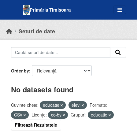
Skip to main content
Primăria Timișoara
Seturi de date
Order by
No datasets found
Cuvinte cheie:
educatie
elevi
Formate:
CSV
Licenţe:
cc-by
Grupuri:
educatie
Filtrează Rezultatele