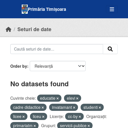
Skip to main content
Primăria Timișoara
Seturi de date
Order by
No datasets found
Cuvinte cheie:
educatie
elevi
cadre didactice
invatamant
studenti
licee
liceu
Licenţe:
cc-by
Organizații:
primariatm
Grupuri:
servicii-publice