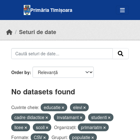
Skip to main content
Primăria Timișoara
Seturi de date
Order by
No datasets found
Cuvinte cheie:
educatie
elevi
cadre didactice
invatamant
studenti
licee
scoli
Organizații:
primariatm
Formate:
CSV
Grupuri:
populatie