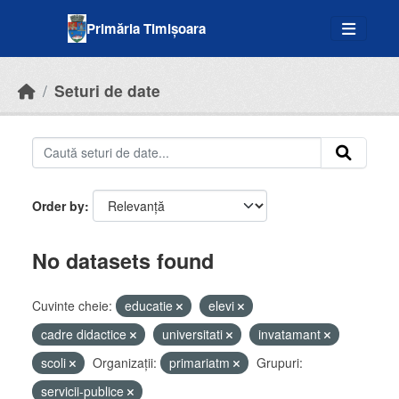
Skip to main content
Primăria Timișoara
Seturi de date
Order by
No datasets found
Cuvinte cheie:
educatie
elevi
cadre didactice
universitati
invatamant
scoli
Organizații:
primariatm
Grupuri:
servicii-publice