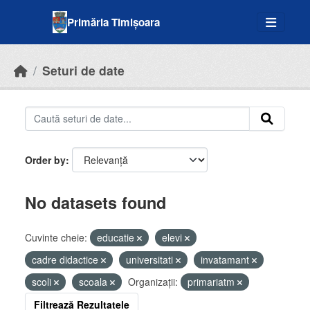
Skip to main content
Primăria Timișoara
Seturi de date
Order by
No datasets found
Cuvinte cheie:
educatie
elevi
cadre didactice
universitati
invatamant
scoli
scoala
Organizații:
primariatm
Filtrează Rezultatele