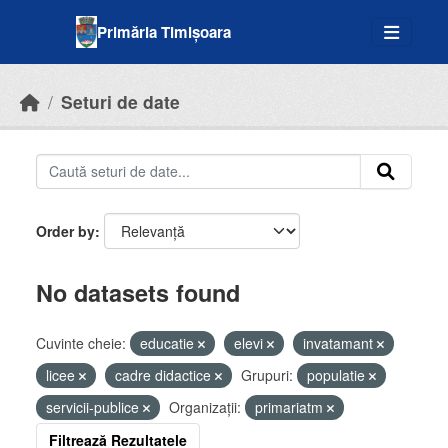
Skip to main content
Primăria Timișoara
Seturi de date
Order by
No datasets found
Cuvinte cheie:
educatie
elevi
invatamant
licee
cadre didactice
Grupuri:
populatie
servicii-publice
Organizații:
primariatm
Filtrează Rezultatele