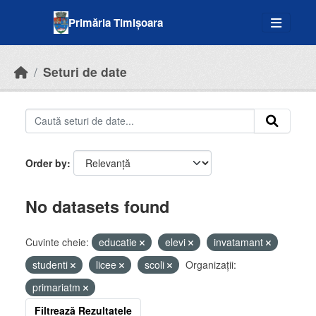
Skip to main content
Primăria Timișoara
Seturi de date
Order by
No datasets found
Cuvinte cheie:
educatie
elevi
invatamant
studenti
licee
scoli
Organizații:
primariatm
Filtrează Rezultatele