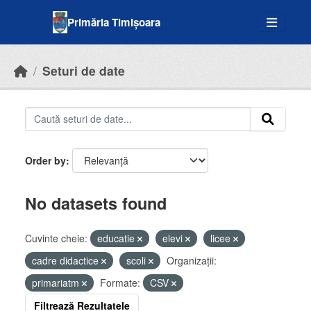
Skip to main content
Primăria Timișoara
Seturi de date
Order by
No datasets found
Cuvinte cheie:
educatie
elevi
licee
cadre didactice
scoli
Organizații:
primariatm
Formate:
CSV
Filtrează Rezultatele