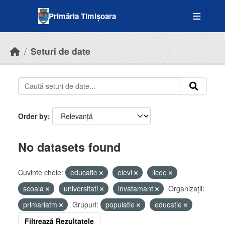
Skip to main content
Primăria Timișoara
Seturi de date
Order by
No datasets found
Cuvinte cheie:
educatie
elevi
licee
scoala
universitati
invatamant
Organizații:
primariatm
Grupuri:
populatie
educatie
Filtrează Rezultatele